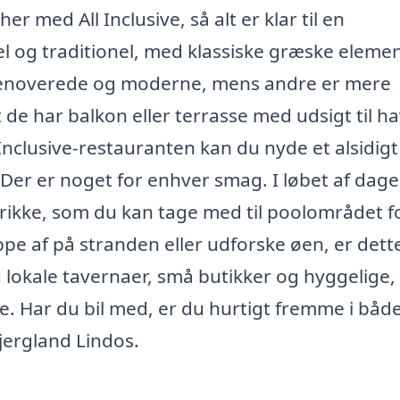
 med All Inclusive, så alt er klar til en
kel og traditionel, med klassiske græske elemen
r renoverede og moderne, mens andre er mere
at de har balkon eller terrasse med udsigt til h
Inclusive-restauranten kan du nyde et alsidigt
r. Der er noget for enhver smag. I løbet af dag
drikke, som du kan tage med til poolområdet f
appe af på stranden eller udforske øen, er dett
lokale tavernaer, små butikker og hyggelige,
 Har du bil med, er du hurtigt fremme i både
jergland Lindos.