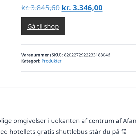
Den
Den
kr.
3.845,60
kr.
3.346,00
oprindelige
aktuelle
pris
pris
Gå til shop
var:
er:
kr. 3.845,60.
kr. 3.346,
Varenummer (SKU):
8202272922233188046
Kategori:
Produkter
rolige omgivelser i udkanten af centrum af Afa
d hotellets gratis shuttlebus står du på få