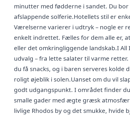
minutter med fødderne i sandet. Du bor her
afslappende solferie.Hotellets stil er en
Værelserne varierer i udtryk – nogle e
enkelt indrettet. Fælles for dem alle er, 
eller det omkringliggende landskab.I All 
udvalg – fra lette salater til varme rette
du få snacks, og i baren serveres kolde 
roligt øjeblik i solen.Uanset om du vil sl
godt udgangspunkt. I området finder du 
smalle gader med ægte græsk atmosfære.
livlige Rhodos by og det smukke, hvide b