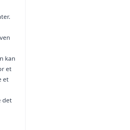
ter.
aven
en kan
or et
e et
 det