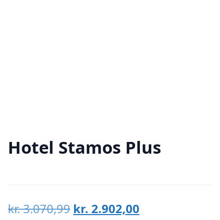
Hotel Stamos Plus
Den
Den
kr.
3.070,99
kr.
2.902,00