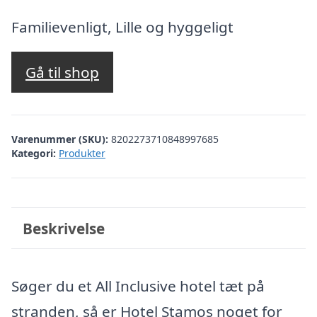
oprindelige
aktuelle
pris
pris
Familievenligt, Lille og hyggeligt
var:
er:
kr. 3.070,99.
kr. 2.902,00.
Gå til shop
Varenummer (SKU):
8202273710848997685
Kategori:
Produkter
Beskrivelse
Søger du et All Inclusive hotel tæt på
stranden, så er Hotel Stamos noget for